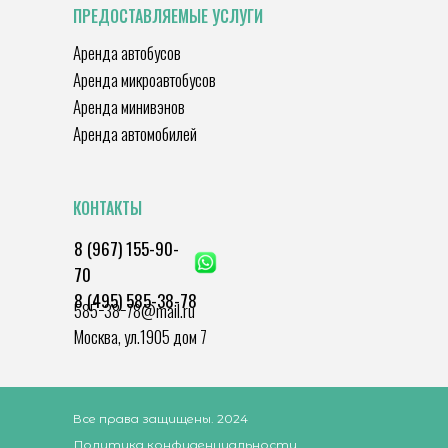
ПРЕДОСТАВЛЯЕМЫЕ УСЛУГИ
Аренда автобусов
Аренда микроавтобусов
Аренда минивэнов
Аренда автомобилей
КОНТАКТЫ
8 (967) 155-90-
70
8 (495) 585-38-78
585−38−78@mail.ru
Москва, ул.1905 дом 7
Все права защищены. 2024
Политика конфиденциальности