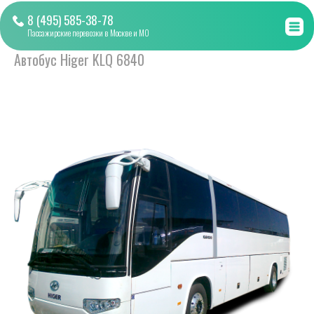
8 (495) 585-38-78
Пассажирские перевозки в Москве и МО
Главная
»
Услуги
»
Аренда автобусов в Москве
»
Автобус Higer KLQ 6840